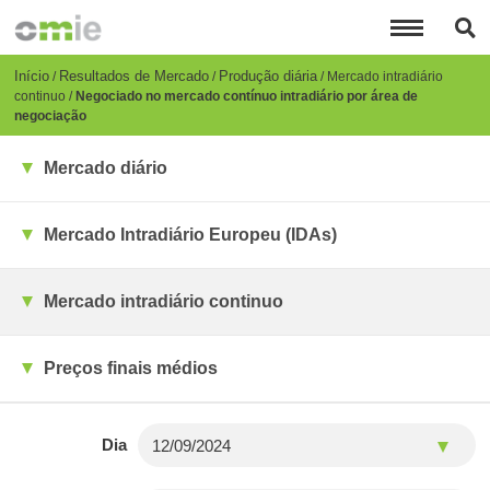
Passar
para
o
conteúdo
Breadcrumb
Início
Resultados de Mercado
Produção diária
Mercado intradiário
principal
continuo
Negociado no mercado contínuo intradiário por área de
negociação
Mercado diário
Mercado Intradiário Europeu (IDAs)
Mercado intradiário continuo
Preços finais médios
Dia