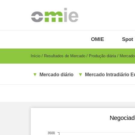
Passar
para
o
conteúdo
principal
OMIE
Menu
OMIE
Spot 
-
PT
Breadcrumb
Início
Resultados de Mercado
Produção diária
Mercado i
Mercado diário
Mercado Intradiário E
Negociad
3500