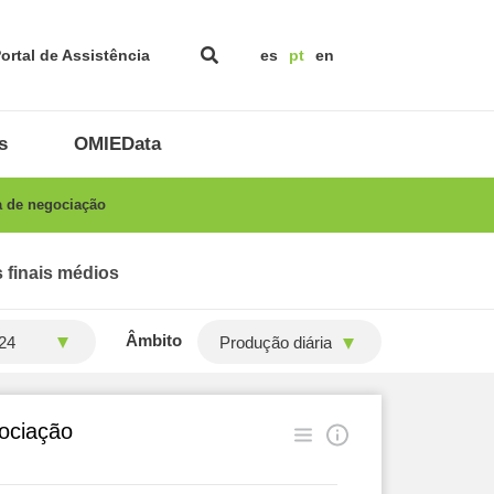
ortal de Assistência
es
pt
en
s
OMIEData
a de negociação
 finais médios
Âmbito
Produção diária
gociação