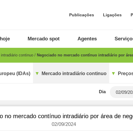
Publicações
Ligações
P
hoje
Mercado spot
Agentes
Serviço
ntradiário continuo
Negociado no mercado contínuo intradiário por áre
uropeu (IDAs)
Mercado intradiário continuo
Preços
Dia
o no mercado contínuo intradiário por área de ne
02/09/2024