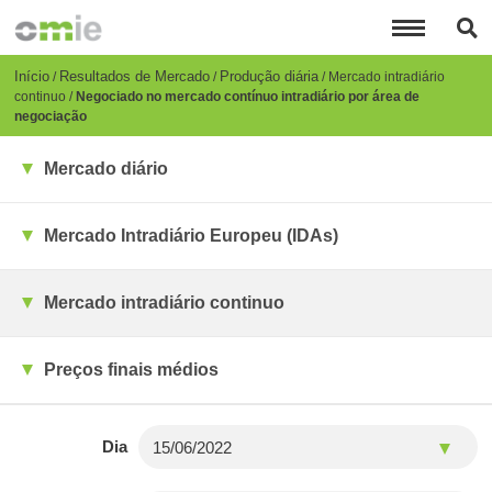
Passar
para
o
conteúdo
Breadcrumb
Início
Resultados de Mercado
Produção diária
Mercado intradiário
principal
continuo
Negociado no mercado contínuo intradiário por área de
negociação
Mercado diário
Mercado Intradiário Europeu (IDAs)
Mercado intradiário continuo
Preços finais médios
Dia