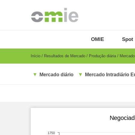
Passar
para
o
conteúdo
principal
OMIE
Menu
OMIE
Spot 
-
PT
Breadcrumb
Início
Resultados de Mercado
Produção diária
Mercado i
Mercado diário
Mercado Intradiário E
Negociad
1750