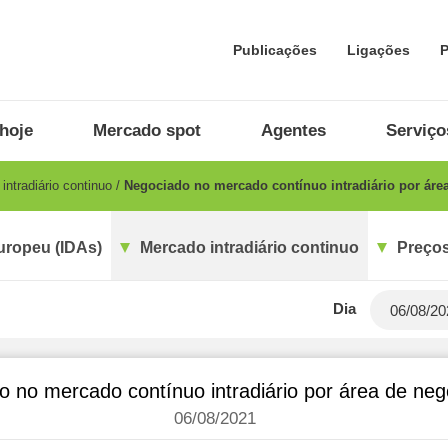
Publicações
Ligações
P
hoje
Mercado spot
Agentes
Serviço
ntradiário continuo
Negociado no mercado contínuo intradiário por áre
uropeu (IDAs)
Mercado intradiário continuo
Preços
Dia
o no mercado contínuo intradiário por área de ne
06/08/2021