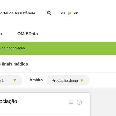
ortal de Assistência
es
pt
en
s
OMIEData
a de negociação
 finais médios
Âmbito
Produção diária
gociação