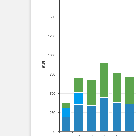
1500
1250
1000
MW
750
500
250
0