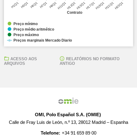
H5Q1
H11Q1
H17Q1
H23Q1
H1Q1
H7Q1
H13Q1
H19Q1
H3Q1
H9Q1
H15Q1
H21Q1
Contrato
Preço mínimo
Preço médio aritmético
Preço máximo
Preços marginais Mercado Diario
ACESSO AOS
RELATÓRIOS NO FORMATO
ARQUIVOS
ANTIGO
OMI, Polo Español S.A. (OMIE)
Calle de Fray Luis de León, n.º 13, 28012 Madrid – Espanha
Telefone:
+34 91 659 89 00