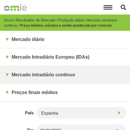
Passar
para
o
conteúdo
Breadcrumb
Início
Resultados de Mercado
Produção diária
Mercado intradiário
principal
continuo
Preço mínimo, máximo e médio ponderado por contrato
Mercado diário
Mercado Intradiário Europeu (IDAs)
Mercado intradiário continuo
Preços finais médios
País