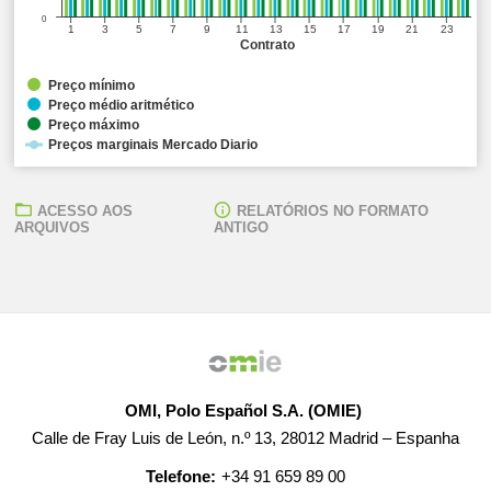
0
1
3
5
7
9
11
13
15
17
19
21
23
Contrato
Preço mínimo
Preço médio aritmético
Preço máximo
Preços marginais Mercado Diario
ACESSO AOS
RELATÓRIOS NO FORMATO
ARQUIVOS
ANTIGO
OMI, Polo Español S.A. (OMIE)
Calle de Fray Luis de León, n.º 13, 28012 Madrid – Espanha
Telefone:
+34 91 659 89 00