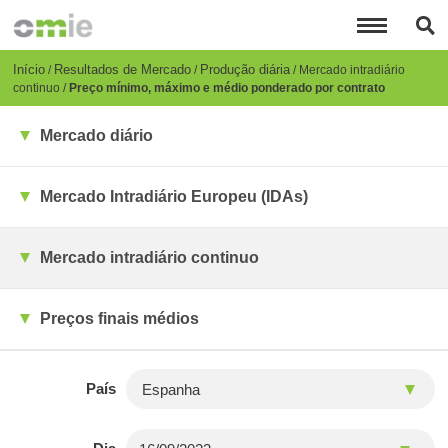
Passar
para
o
conteúdo
Breadcrumb
Início
Resultados de Mercado
Produção diária
Mercado intradiário
principal
continuo
Preço mínimo, máximo e médio ponderado por contrato
Mercado diário
Mercado Intradiário Europeu (IDAs)
Mercado intradiário continuo
Preços finais médios
País