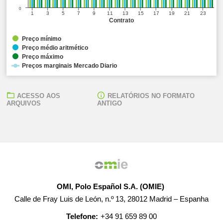
0
1
3
5
7
9
11
13
15
17
19
21
23
Contrato
Preço mínimo
Preço médio aritmético
Preço máximo
Preços marginais Mercado Diario
ACESSO AOS
RELATÓRIOS NO FORMATO
ARQUIVOS
ANTIGO
OMI, Polo Español S.A. (OMIE)
Calle de Fray Luis de León, n.º 13, 28012 Madrid – Espanha
Telefone:
+34 91 659 89 00