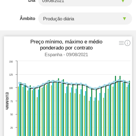
Dia
Âmbito
Preço mínimo, máximo e médio
ponderado por contrato
Espanha - 09/08/2021
150
125
100
EUR/MWh
75
50
25