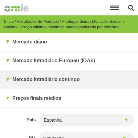
Passar
para
o
conteúdo
Breadcrumb
Início
Resultados de Mercado
Produção diária
Mercado intradiário
principal
continuo
Preço mínimo, máximo e médio ponderado por contrato
Mercado diário
Mercado Intradiário Europeu (IDAs)
Mercado intradiário continuo
Preços finais médios
País