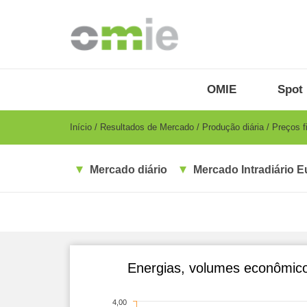
Passar
para
o
conteúdo
principal
OMIE
Menu
OMIE
Spot 
-
PT
Breadcrumb
Início
Resultados de Mercado
Produção diária
Preços f
Mercado diário
Mercado Intradiário E
Energias, volumes econômico
4,00