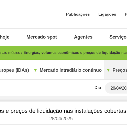
Publicações
Ligações
P
hoje
Mercado spot
Agentes
Serviço
inais médios
Energias, volumes econômicos e preços de liquidação nas
uropeu (IDAs)
Mercado intradiário continuo
Preços
Dia
s e preços de liquidação nas instalações coberta
28/04/2025