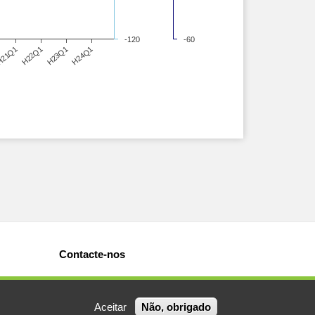
-120
-60
21Q1
H22Q1
H23Q1
H24Q1
Contacte-nos
Aceitar
Não, obrigado