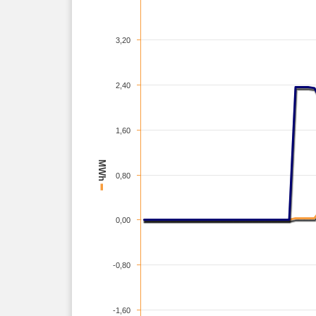
3,20
2,40
1,60
MWh
0,80
–
0,00
-0,80
-1,60