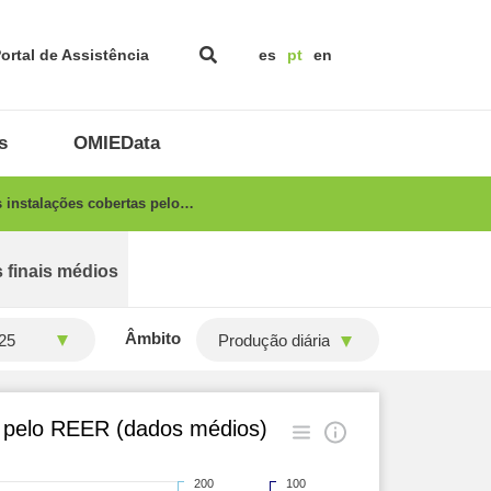
ortal de Assistência
es
pt
en
s
OMIEData
 instalações cobertas pelo…
 finais médios
Âmbito
Produção diária
s pelo REER (dados médios)
200
100