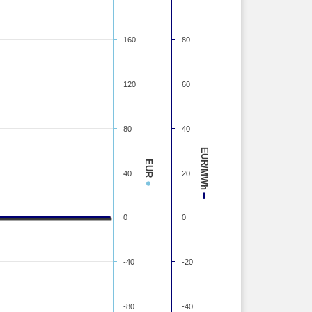
160
80
120
60
80
40
EUR/MWh
EUR
40
20
●
–
0
0
-40
-20
-80
-40