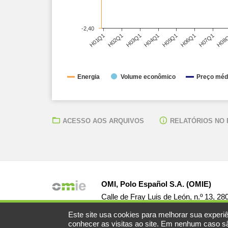
-2,40
H01Q1
H02Q1
H03Q1
H04Q1
H05Q1
H06Q1
H07Q1
H08
Energia
Volume econômico
Preço médi
ACESSO AOS ARQUIVOS
RELATÓRIOS NO
OMI, Polo Español S.A. (OMIE)
Calle de Fray Luis de León, n.º 13, 2
Este site usa cookies para melhorar sua experiê
conhecer as visitas ao site. Em nenhum caso são