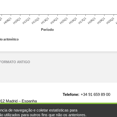
Q1
H09Q1
H10Q1
H11Q1
H12Q1
H13Q1
H14Q1
H15Q1
H16Q1
H17Q1
H18Q1
H19Q1
H20Q1
H
Período
o aritmético
 FORMATO ANTIGO
Telefone:
+34 91 659 89 00
8012 Madrid – Espanha
ncia de navegação e coletar estatísticas para
 utilizados para outros fins que não os anteriores.