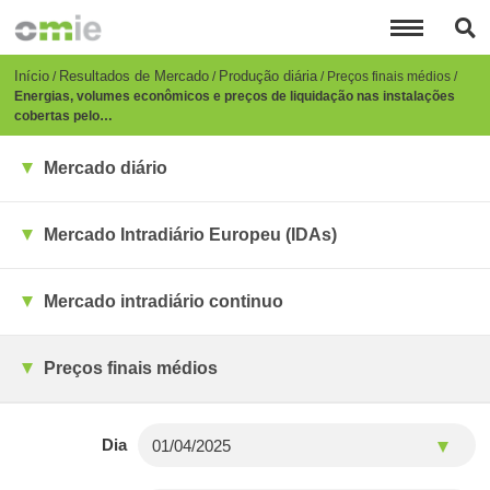
Passar
para
o
conteúdo
Breadcrumb
Início
Resultados de Mercado
Produção diária
Preços finais médios
principal
Energias, volumes econômicos e preços de liquidação nas instalações
cobertas pelo…
Mercado diário
Mercado Intradiário Europeu (IDAs)
Mercado intradiário continuo
Preços finais médios
Dia