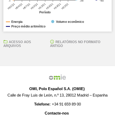
-80
-4
-240
H01Q1
H04Q1
H07Q1
H10Q1
H13Q1
H16Q1
H19Q1
H22Q1
Período
Energia
Volume econômico
Preço médio aritmético
ACESSO AOS
RELATÓRIOS NO FORMATO
ARQUIVOS
ANTIGO
OMI, Polo Español S.A. (OMIE)
Calle de Fray Luis de León, n.º 13, 28012 Madrid – Espanha
Telefone:
+34 91 659 89 00
Contacte-nos