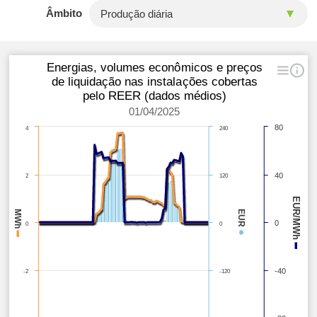
Âmbito
Energias, volumes econômicos e preços
de liquidação nas instalações cobertas
pelo REER (dados médios)
01/04/2025
80
4
240
40
2
120
EUR/MWh
MWh
EUR
0
0
0
●
–
–
-40
-2
-120