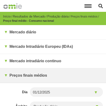
Passar
para
o
conteúdo
Breadcrumb
Início
Resultados de Mercado
Produção diária
Preços finais médios
principal
Preço final médio - Consumo nacional
Mercado diário
Mercado Intradiário Europeu (IDAs)
Mercado intradiário continuo
Preços finais médios
Dia