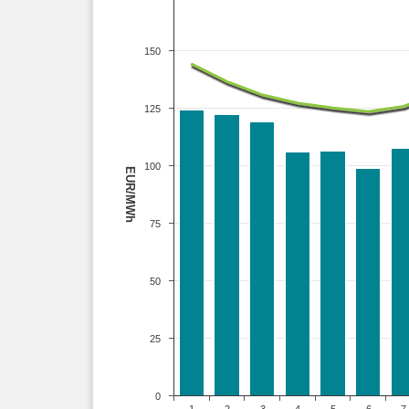
150
125
100
EUR/MWh
75
50
25
0