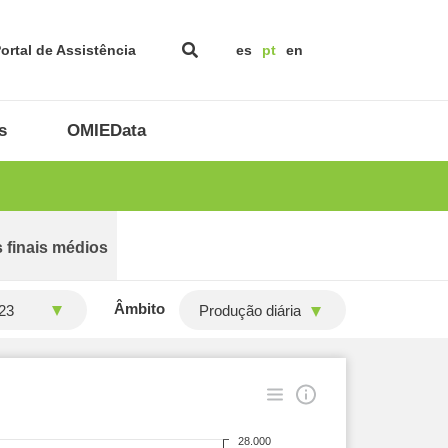
ortal de Assistência
es
pt
en
s
OMIEData
 finais médios
Âmbito
Produção diária
28.000