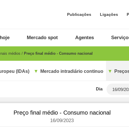
Publicações
Ligações
P
hoje
Mercado spot
Agentes
Serviço
inais médios
Preço final médio - Consumo nacional
uropeu (IDAs)
Mercado intradiário continuo
Preços
Dia
Preço final médio - Consumo nacional
16/09/2023