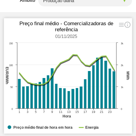
Âmbito
Preço final médio - Comercializadoras de
referência
01/11/2025
150
3k
100
2k
EUR/MWh
MWh
50
1k
0
0
1
3
5
7
9
11
13
15
17
19
21
23
Hora
Preço médio final de hora em hora
Energia