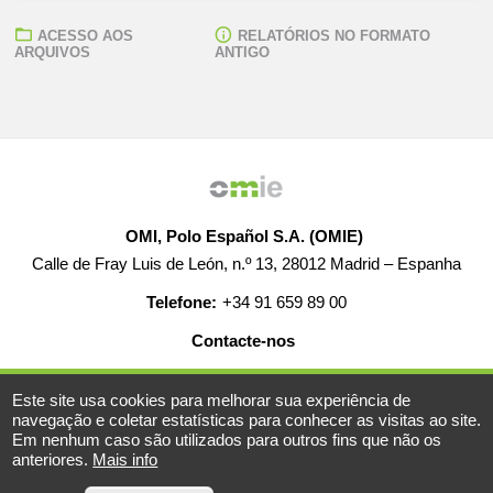
ACESSO AOS
RELATÓRIOS NO FORMATO
ARQUIVOS
ANTIGO
OMI, Polo Español S.A. (OMIE)
Calle de Fray Luis de León, n.º 13, 28012 Madrid – Espanha
Telefone:
+34 91 659 89 00
Contacte-nos
AJUDA
EMPREGO
MAPA WEB
AVISO LEGAL
Este site usa cookies para melhorar sua experiência de
navegação e coletar estatísticas para conhecer as visitas ao site.
Em nenhum caso são utilizados para outros fins que não os
anteriores.
Mais info
© 2019-2026 - Todos os direitos reservados