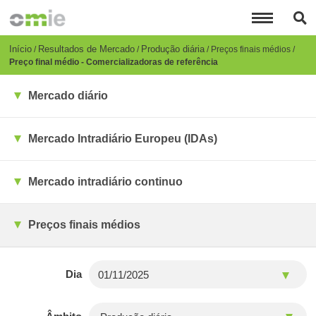
Passar
para
o
conteúdo
Breadcrumb
Início
Resultados de Mercado
Produção diária
Preços finais médios
principal
Preço final médio - Comercializadoras de referência
Mercado diário
Mercado Intradiário Europeu (IDAs)
Mercado intradiário continuo
Preços finais médios
Dia