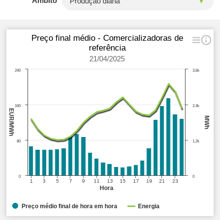
Âmbito
Preço final médio - Comercializadoras de
referência
21/04/2025
240
3,6k
160
2,4k
EUR/MWh
MWh
80
1,2k
0
0
1
3
5
7
9
11
13
15
17
19
21
23
Hora
Preço médio final de hora em hora
Energia