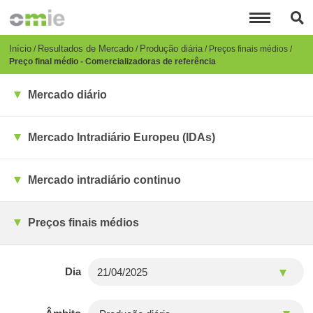
Passar
para
o
conteúdo
Breadcrumb
Início
Resultados de Mercado
Produção diária
Preços finais médios
principal
Preço final médio - Comercializadoras de referência
Mercado diário
Mercado Intradiário Europeu (IDAs)
Mercado intradiário continuo
Preços finais médios
Dia