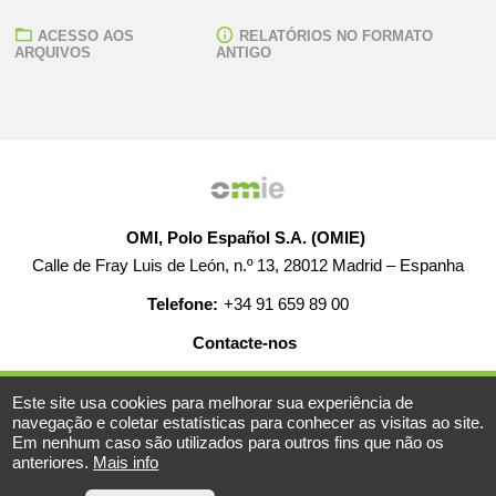
ACESSO AOS
RELATÓRIOS NO FORMATO
ARQUIVOS
ANTIGO
OMI, Polo Español S.A. (OMIE)
Calle de Fray Luis de León, n.º 13, 28012 Madrid – Espanha
Telefone:
+34 91 659 89 00
Contacte-nos
AJUDA
EMPREGO
MAPA WEB
AVISO LEGAL
Este site usa cookies para melhorar sua experiência de
navegação e coletar estatísticas para conhecer as visitas ao site.
Em nenhum caso são utilizados para outros fins que não os
anteriores.
Mais info
© 2019-2026 - Todos os direitos reservados