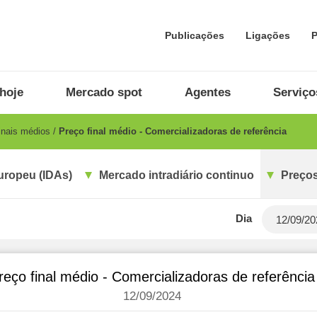
Publicações
Ligações
P
hoje
Mercado spot
Agentes
Serviço
inais médios
Preço final médio - Comercializadoras de referência
uropeu (IDAs)
Mercado intradiário continuo
Preços
Dia
reço final médio - Comercializadoras de referência
12/09/2024