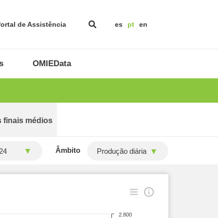
ortal de Assistência
es
pt
en
s
OMIEData
 finais médios
Âmbito
Produção diária
2.800