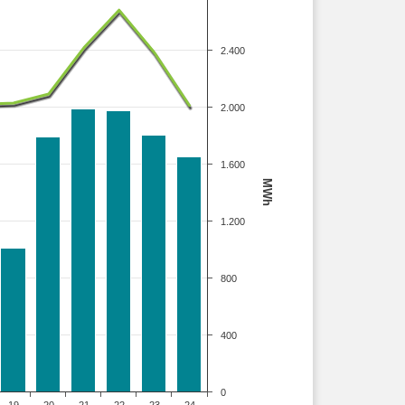
2.400
2.000
1.600
MWh
1.200
800
400
0