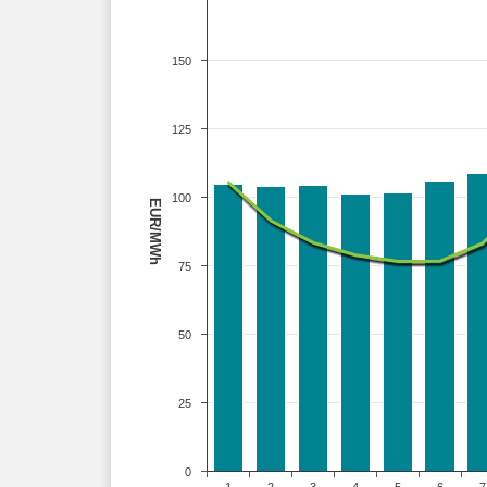
150
125
100
EUR/MWh
75
50
25
0