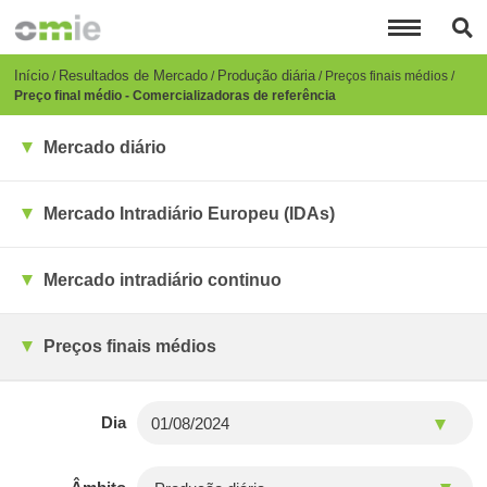
Passar
para
o
conteúdo
Breadcrumb
Início
Resultados de Mercado
Produção diária
Preços finais médios
principal
Preço final médio - Comercializadoras de referência
Mercado diário
Mercado Intradiário Europeu (IDAs)
Mercado intradiário continuo
Preços finais médios
Dia