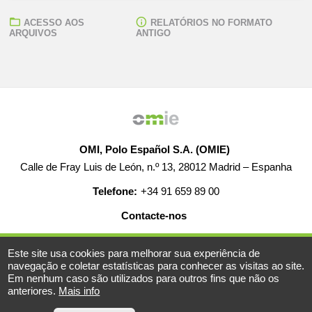
ACESSO AOS
RELATÓRIOS NO FORMATO
ARQUIVOS
ANTIGO
OMI, Polo Español S.A. (OMIE)
Calle de Fray Luis de León, n.º 13, 28012 Madrid – Espanha
Telefone:
+34 91 659 89 00
Contacte-nos
AJUDA
EMPREGO
MAPA WEB
AVISO LEGAL
Este site usa cookies para melhorar sua experiência de
navegação e coletar estatísticas para conhecer as visitas ao site.
Em nenhum caso são utilizados para outros fins que não os
anteriores.
Mais info
© 2019-2026 - Todos os direitos reservados