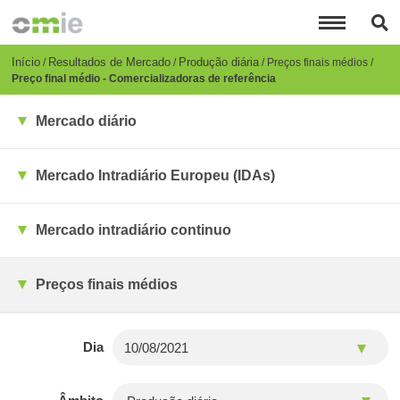
Passar
para
o
conteúdo
Breadcrumb
Início
Resultados de Mercado
Produção diária
Preços finais médios
principal
Preço final médio - Comercializadoras de referência
Mercado diário
Mercado Intradiário Europeu (IDAs)
Mercado intradiário continuo
Preços finais médios
Dia