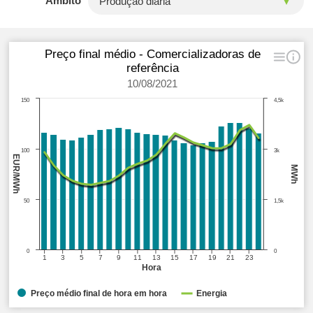
Âmbito
Preço final médio - Comercializadoras de
referência
10/08/2021
150
4,5k
100
3k
EUR/MWh
MWh
50
1,5k
0
0
1
3
5
7
9
11
13
15
17
19
21
23
Hora
Preço médio final de hora em hora
Energia