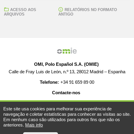
ACESSO AOS
RELATÓRIOS NO FORMATO
ARQUIVOS
ANTIGO
OMI, Polo Español S.A. (OMIE)
Calle de Fray Luis de León, n.º 13, 28012 Madrid – Espanha
Telefone:
+34 91 659 89 00
Contacte-nos
AJUDA
EMPREGO
MAPA WEB
AVISO LEGAL
Este site usa cookies para melhorar sua experiência de
navegação e coletar estatísticas para conhecer as visitas ao site.
Em nenhum caso são utilizados para outros fins que não os
anteriores.
Mais info
© 2019-2026 - Todos os direitos reservados