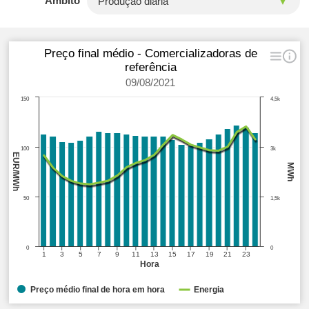
Âmbito
Preço final médio - Comercializadoras de
referência
09/08/2021
150
4,5k
100
3k
EUR/MWh
MWh
50
1,5k
0
0
1
3
5
7
9
11
13
15
17
19
21
23
Hora
Preço médio final de hora em hora
Energia