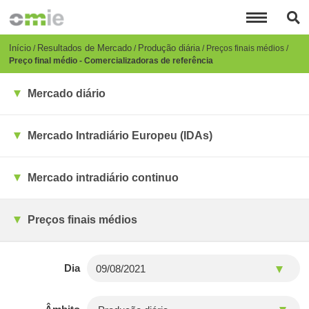
Passar
para
o
conteúdo
Breadcrumb
Início
Resultados de Mercado
Produção diária
Preços finais médios
principal
Preço final médio - Comercializadoras de referência
Mercado diário
Mercado Intradiário Europeu (IDAs)
Mercado intradiário continuo
Preços finais médios
Dia