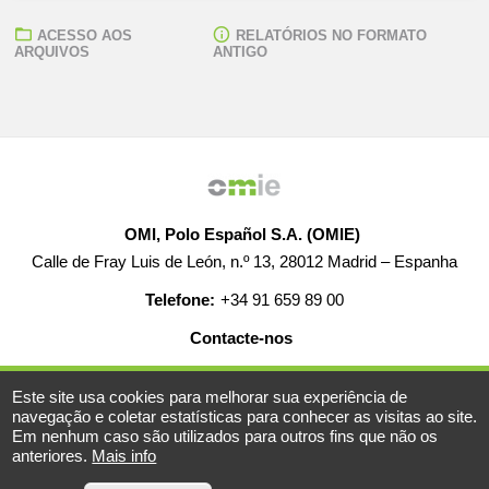
ACESSO AOS
RELATÓRIOS NO FORMATO
ARQUIVOS
ANTIGO
OMI, Polo Español S.A. (OMIE)
Calle de Fray Luis de León, n.º 13, 28012 Madrid – Espanha
Telefone:
+34 91 659 89 00
Contacte-nos
AJUDA
EMPREGO
MAPA WEB
AVISO LEGAL
Este site usa cookies para melhorar sua experiência de
navegação e coletar estatísticas para conhecer as visitas ao site.
Em nenhum caso são utilizados para outros fins que não os
anteriores.
Mais info
© 2019-2026 - Todos os direitos reservados