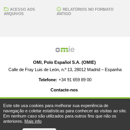
ACESSO AOS
RELATÓRIOS NO FORMATO
ARQUIVOS
ANTIGO
OMI, Polo Español S.A. (OMIE)
Calle de Fray Luis de León, n.º 13, 28012 Madrid – Espanha
Telefone:
+34 91 659 89 00
Contacte-nos
AJUDA
EMPREGO
MAPA WEB
AVISO LEGAL
Este site usa cookies para melhorar sua experiência de
navegação e coletar estatísticas para conhecer as visitas ao site.
Em nenhum caso são utilizados para outros fins que não os
anteriores.
Mais info
© 2019-2026 - Todos os direitos reservados