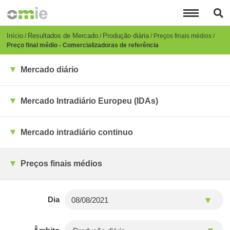
Passar
para
o
conteúdo
Breadcrumb
Início
Resultados de Mercado
Produção diária
Preços finais médios
principal
Preço final médio - Comercializadoras de referência
Mercado diário
Mercado Intradiário Europeu (IDAs)
Mercado intradiário continuo
Preços finais médios
Dia