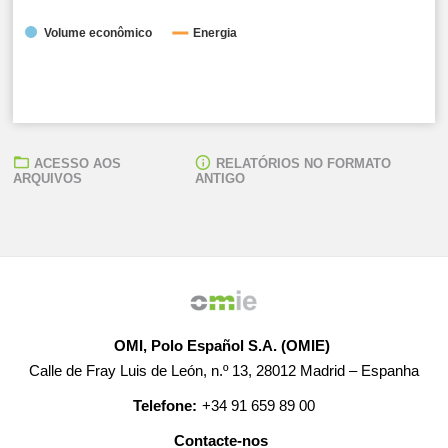
Volume econômico
Energia
ACESSO AOS
RELATÓRIOS NO FORMATO
ARQUIVOS
ANTIGO
● Custo unitário do impacto do excedente/défice da REER:
0,00 EUR/MWh
● Total Excedente/Déficit diário:
-2.329,34 EUR
OMI, Polo Español S.A. (OMIE)
Calle de Fray Luis de León, n.º 13, 28012 Madrid – Espanha
Telefone:
+34 91 659 89 00
Contacte-nos