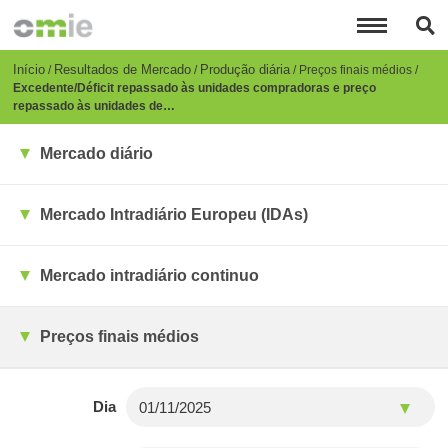
Passar
para
o
conteúdo
Breadcrumb
Início
Resultados de Mercado
Produção diária
Preços finais médios
principal
Excedente/Déficit repassado às unidades compradoras e preço
repassado às unidades de…
Mercado diário
Mercado Intradiário Europeu (IDAs)
Mercado intradiário continuo
Preços finais médios
Dia