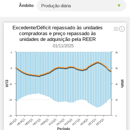
Âmbito
Excedente/Déficit repassado às unidades
compradoras e preço repassado às
unidades de adquisição pela REER
01/11/2025
0
8k
-8
6k
MWh
EUR
-16
4k
-24
2k
-32
0
H05Q1
H11Q1
H17Q1
H23Q1
H03Q1
H09Q1
H15Q1
H21Q1
H01Q1
H07Q1
H13Q1
H19Q1
Período