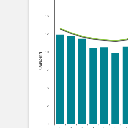
150
125
100
EUR/MWh
75
50
25
0