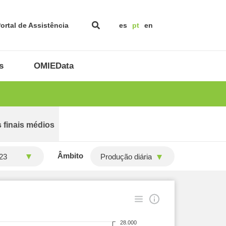
ortal de Assistência
es
pt
en
s
OMIEData
 finais médios
Âmbito
Produção diária
28.000