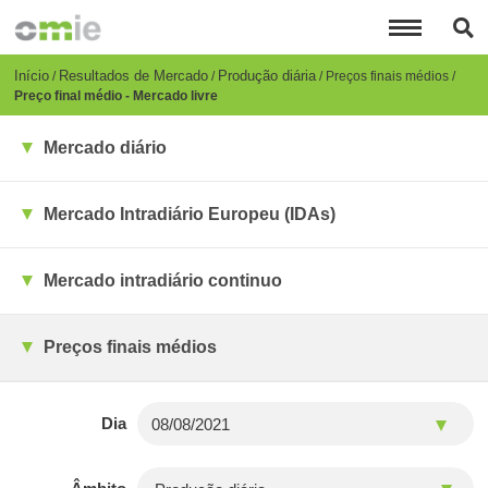
Passar
para
o
conteúdo
Breadcrumb
Início
Resultados de Mercado
Produção diária
Preços finais médios
principal
Preço final médio - Mercado livre
Mercado diário
Mercado Intradiário Europeu (IDAs)
Mercado intradiário continuo
Preços finais médios
Dia