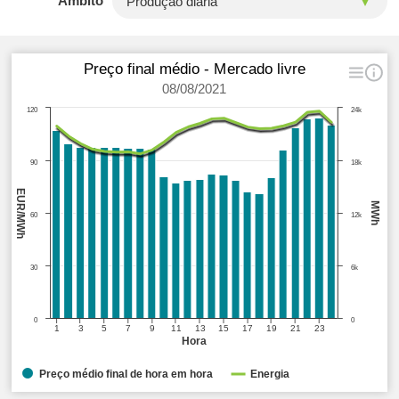
Âmbito
Preço final médio - Mercado livre
08/08/2021
120
24k
90
18k
EUR/MWh
MWh
60
12k
30
6k
0
0
1
3
5
7
9
11
13
15
17
19
21
23
Hora
Preço médio final de hora em hora
Energia