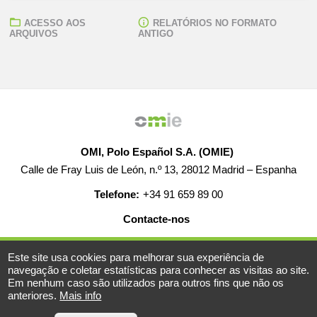
ACESSO AOS
RELATÓRIOS NO FORMATO
ARQUIVOS
ANTIGO
OMI, Polo Español S.A. (OMIE)
Calle de Fray Luis de León, n.º 13, 28012 Madrid – Espanha
Telefone:
+34 91 659 89 00
Contacte-nos
AJUDA
EMPREGO
MAPA WEB
AVISO LEGAL
Este site usa cookies para melhorar sua experiência de
navegação e coletar estatísticas para conhecer as visitas ao site.
Em nenhum caso são utilizados para outros fins que não os
anteriores.
Mais info
© 2019-2026 - Todos os direitos reservados