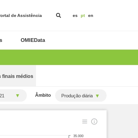
ortal de Assistência
es
pt
en
s
OMIEData
 finais médios
Âmbito
Produção diária
35.000