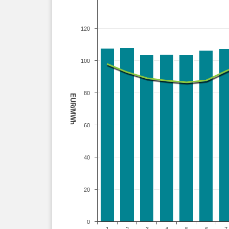
120
100
80
EUR/MWh
60
40
20
0