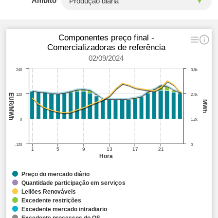
Âmbito
Componentes preço final -
Comercializadoras de referência
02/09/2024
240
3,6k
EUR/MWh
120
2,4k
MWh
0
1,2k
-120
0
1
5
9
13
17
21
Hora
Preço do mercado diário
Quantidade participação em serviços
Leilões Renováveis
Excedente restrições
Excedente mercado intradiario
Excedente processos do OS