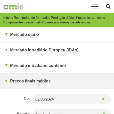
Passar
para
o
conteúdo
Breadcrumb
Início
Resultados de Mercado
Produção diária
Preços finais médios
principal
Componentes preço final - Comercializadoras de referência
Mercado diário
Mercado Intradiário Europeu (IDAs)
Mercado intradiário continuo
Preços finais médios
Dia