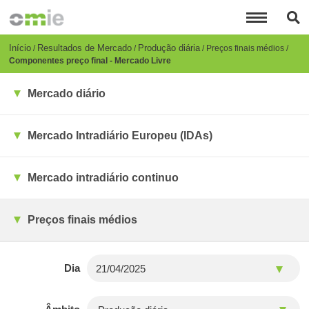
Passar
para
o
conteúdo
Breadcrumb
Início
Resultados de Mercado
Produção diária
Preços finais médios
principal
Componentes preço final - Mercado Livre
Mercado diário
Mercado Intradiário Europeu (IDAs)
Mercado intradiário continuo
Preços finais médios
Dia