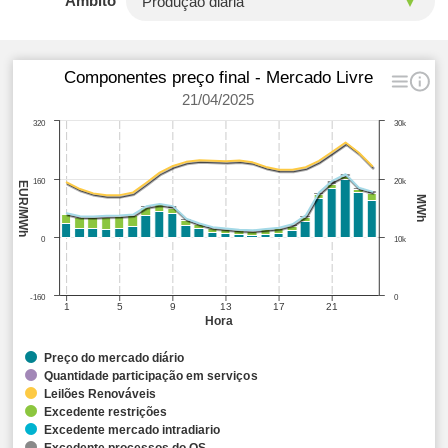
Âmbito
Componentes preço final - Mercado Livre
21/04/2025
320
30k
160
20k
EUR/MWh
MWh
0
10k
-160
0
1
5
9
13
17
21
Hora
Preço do mercado diário
Quantidade participação em serviços
Leilões Renováveis
Excedente restrições
Excedente mercado intradiario
Excedente processos do OS