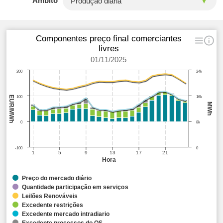
Âmbito
Componentes preço final comerciantes
livres
01/11/2025
200
24k
EUR/MWh
100
16k
MWh
0
8k
-100
0
1
5
9
13
17
21
Hora
Preço do mercado diário
Quantidade participação em serviços
Leilões Renováveis
Excedente restrições
Excedente mercado intradiario
Excedente processos do OS