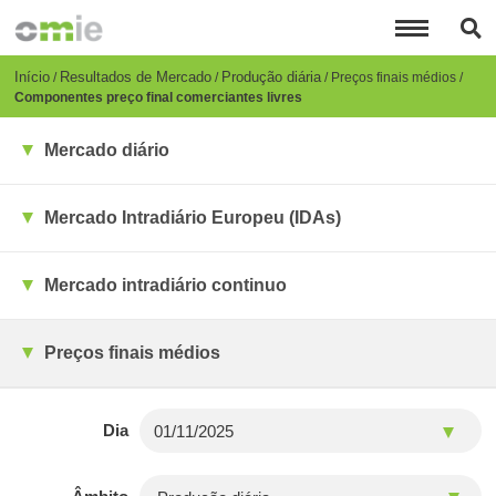
Passar
para
o
conteúdo
Breadcrumb
Início
Resultados de Mercado
Produção diária
Preços finais médios
principal
Componentes preço final comerciantes livres
Mercado diário
Mercado Intradiário Europeu (IDAs)
Mercado intradiário continuo
Preços finais médios
Dia