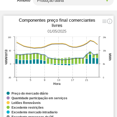
Âmbito
Componentes preço final comerciantes
livres
01/05/2025
160
24k
EUR/MWh
80
16k
MWh
0
8k
-80
0
1
5
9
13
17
21
Hora
Preço do mercado diário
Quantidade participação em serviços
Leilões Renováveis
Excedente restrições
Excedente mercado intradiario
Excedente processos do OS