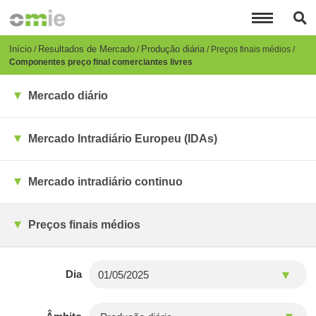
Passar
para
o
conteúdo
Breadcrumb
Início
Resultados de Mercado
Produção diária
Preços finais médios
principal
Componentes preço final comerciantes livres
Mercado diário
Mercado Intradiário Europeu (IDAs)
Mercado intradiário continuo
Preços finais médios
Dia