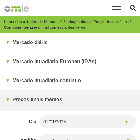
Passar
para
o
conteúdo
Breadcrumb
Início
Resultados de Mercado
Produção diária
Preços finais médios
principal
Componentes preço final comerciantes livres
Mercado diário
Mercado Intradiário Europeu (IDAs)
Mercado intradiário continuo
Preços finais médios
Dia