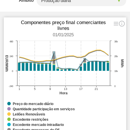
Âmbito
Componentes preço final comerciantes
livres
01/01/2025
480
30k
EUR/MWh
240
20k
MWh
0
10k
-240
0
1
5
9
13
17
21
Hora
Preço do mercado diário
Quantidade participação em serviços
Leilões Renováveis
Excedente restrições
Excedente mercado intradiario
Excedente processos do OS