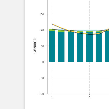
180
120
EUR/MWh
60
0
-60
-120
1
5