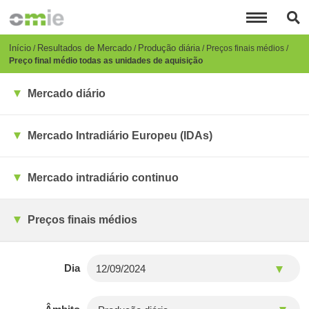
Passar
para
o
conteúdo
Breadcrumb
Início
Resultados de Mercado
Produção diária
Preços finais médios
principal
Preço final médio todas as unidades de aquisição
Mercado diário
Mercado Intradiário Europeu (IDAs)
Mercado intradiário continuo
Preços finais médios
Dia