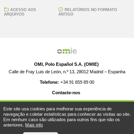
ACESSO AOS
RELATÓRIOS NO FORMATO
ARQUIVOS
ANTIGO
OMI, Polo Español S.A. (OMIE)
Calle de Fray Luis de León, n.º 13, 28012 Madrid – Espanha
Telefone:
+34 91 659 89 00
Contacte-nos
AJUDA
EMPREGO
MAPA WEB
AVISO LEGAL
Este site usa cookies para melhorar sua experiência de
navegação e coletar estatísticas para conhecer as visitas ao site.
Em nenhum caso são utilizados para outros fins que não os
anteriores.
Mais info
© 2019-2026 - Todos os direitos reservados