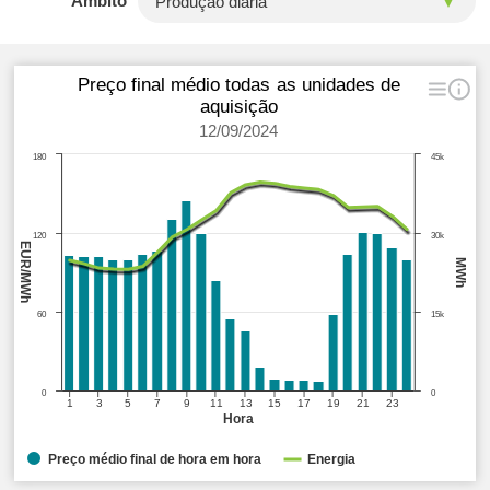
Âmbito
Preço final médio todas as unidades de
aquisição
12/09/2024
180
45k
120
30k
EUR/MWh
MWh
60
15k
0
0
1
3
5
7
9
11
13
15
17
19
21
23
Hora
Preço médio final de hora em hora
Energia