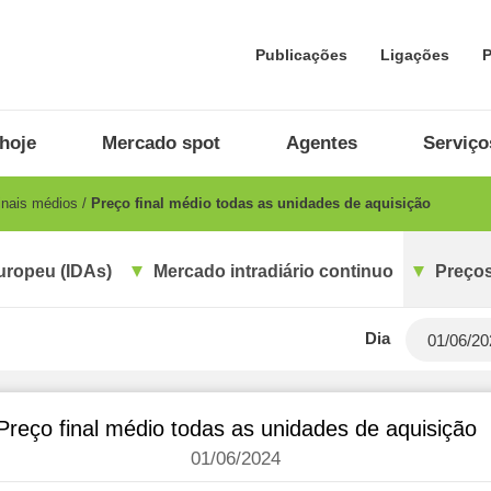
Publicações
Ligações
P
hoje
Mercado spot
Agentes
Serviço
inais médios
Preço final médio todas as unidades de aquisição
uropeu (IDAs)
Mercado intradiário continuo
Preços
Dia
Preço final médio todas as unidades de aquisição
01/06/2024