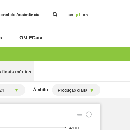
ortal de Assistência
es
pt
en
s
OMIEData
 finais médios
Âmbito
Produção diária
42.000