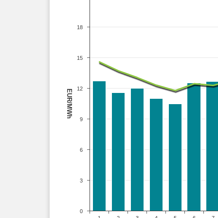
18
15
12
EUR/MWh
9
6
3
0