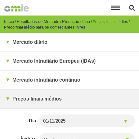
Passar
para
o
conteúdo
Breadcrumb
Início
Resultados de Mercado
Produção diária
Preços finais médios
principal
Preço final médio para os comerciantes livres
Mercado diário
Mercado Intradiário Europeu (IDAs)
Mercado intradiário continuo
Preços finais médios
Dia