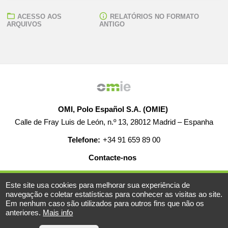
ACESSO AOS
RELATÓRIOS NO FORMATO
ARQUIVOS
ANTIGO
OMI, Polo Español S.A. (OMIE)
Calle de Fray Luis de León, n.º 13, 28012 Madrid – Espanha
Telefone:
+34 91 659 89 00
Contacte-nos
AJUDA
EMPREGO
MAPA WEB
AVISO LEGAL
Este site usa cookies para melhorar sua experiência de
navegação e coletar estatísticas para conhecer as visitas ao site.
Em nenhum caso são utilizados para outros fins que não os
anteriores.
Mais info
© 2019-2026 - Todos os direitos reservados