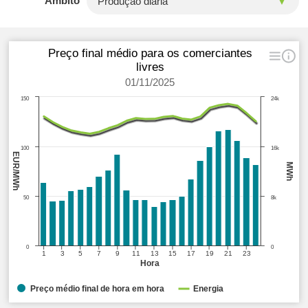
Âmbito
Preço final médio para os comerciantes
livres
01/11/2025
150
24k
100
16k
EUR/MWh
MWh
50
8k
0
0
1
3
5
7
9
11
13
15
17
19
21
23
Hora
Preço médio final de hora em hora
Energia