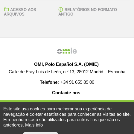
ACESSO AOS
RELATÓRIOS NO FORMATO
ARQUIVOS
ANTIGO
OMI, Polo Español S.A. (OMIE)
Calle de Fray Luis de León, n.º 13, 28012 Madrid – Espanha
Telefone:
+34 91 659 89 00
Contacte-nos
AJUDA
EMPREGO
MAPA WEB
AVISO LEGAL
Este site usa cookies para melhorar sua experiência de
navegação e coletar estatísticas para conhecer as visitas ao site.
Em nenhum caso são utilizados para outros fins que não os
anteriores.
Mais info
© 2019-2026 - Todos os direitos reservados