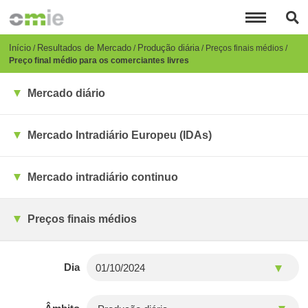
Passar
para
o
conteúdo
Breadcrumb
Início
Resultados de Mercado
Produção diária
Preços finais médios
principal
Preço final médio para os comerciantes livres
Mercado diário
Mercado Intradiário Europeu (IDAs)
Mercado intradiário continuo
Preços finais médios
Dia