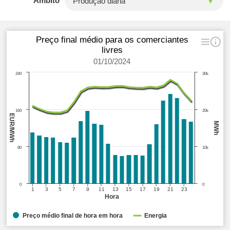
Âmbito
Preço final médio para os comerciantes
livres
01/10/2024
240
30k
160
20k
EUR/MWh
MWh
80
10k
0
0
1
3
5
7
9
11
13
15
17
19
21
23
Hora
Preço médio final de hora em hora
Energia