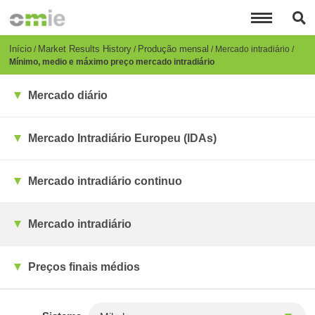
Passar
para
o
conteúdo
Breadcrumb
Início
Market Results History
Produção mensal
Mercado intradiário
principal
Mínimo, medio e máximo preço mercado intradiário
Mercado diário
Mercado Intradiário Europeu (IDAs)
Mercado intradiário continuo
Mercado intradiário
Preços finais médios