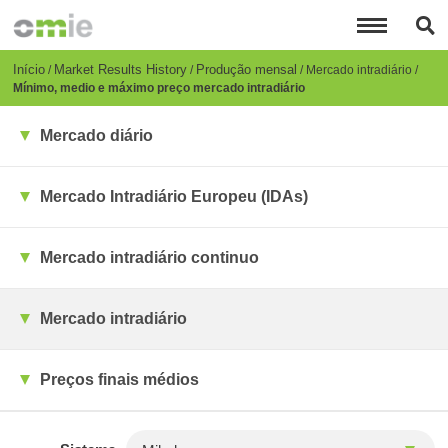
Passar
para
o
conteúdo
Breadcrumb
Início
Market Results History
Produção mensal
Mercado intradiário
principal
Mínimo, medio e máximo preço mercado intradiário
Mercado diário
Mercado Intradiário Europeu (IDAs)
Mercado intradiário continuo
Mercado intradiário
Preços finais médios