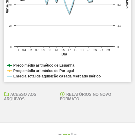
EUR/MWh
MWh
40
80k
20
40k
0
0
01
03
05
07
09
11
13
15
17
19
21
23
25
27
29
Dia
Preço médio aritmético de Espanha
Preço médio aritmético de Portugal
Energia Total de aquisição casada Mercado Ibérico
ACESSO AOS
RELATÓRIOS NO NOVO
ARQUIVOS
FORMATO