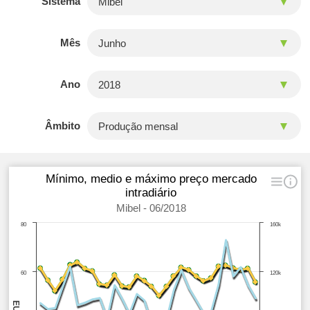
Sistema
Mês
Ano
Âmbito
Mínimo, medio e máximo preço mercado
intradiário
Mibel - 06/2018
80
160k
60
120k