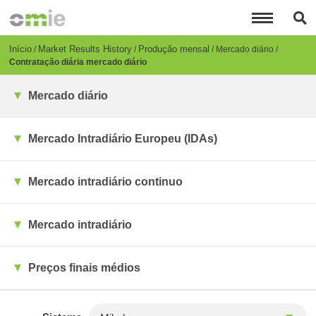
Passar
para
o
conteúdo
Breadcrumb
Início
Market Results History
Produção mensal
Mercado diário
principal
Contratação diária mercado diário
Mercado diário
Mercado Intradiário Europeu (IDAs)
Mercado intradiário continuo
Mercado intradiário
Preços finais médios