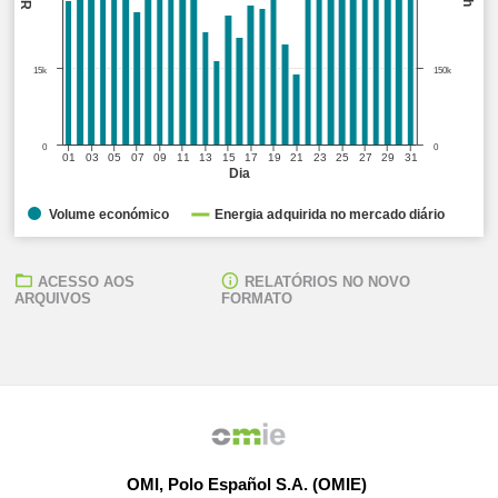
15k
150k
0
0
01
03
05
07
09
11
13
15
17
19
21
23
25
27
29
31
Dia
Volume económico
Energia adquirida no mercado diário
ACESSO AOS
RELATÓRIOS NO NOVO
ARQUIVOS
FORMATO
OMI, Polo Español S.A. (OMIE)