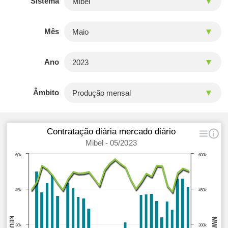
Sistema
Mês
Ano
Âmbito
Contratação diária mercado diário
Mibel - 05/2023
60k
600k
45k
450k
kEUR
MWh
30k
300k