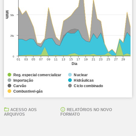
MWh
50k
25k
0
01
03
05
07
09
11
13
15
17
19
21
23
25
27
29
Dia
Reg. especial comercializar
Nuclear
Importação
Hidráulicas
Carvão
Ciclo combinado
Combustivel-gás
ACESSO AOS
RELATÓRIOS NO NOVO
ARQUIVOS
FORMATO