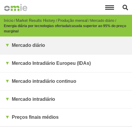
Passar
para
o
conteúdo
Breadcrumb
Início
Market Results History
Produção mensal
Mercado diário
principal
Energia diária por tecnologias ofertada/casada superior ao 95% do preço
marginal
Mercado diário
Mercado Intradiário Europeu (IDAs)
Mercado intradiário continuo
Mercado intradiário
Preços finais médios