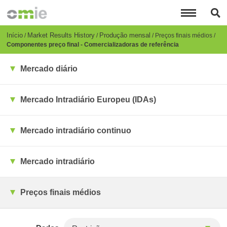
Passar
para
o
conteúdo
Breadcrumb
Início
Market Results History
Produção mensal
Preços finais médios
principal
Componentes preço final - Comercializadoras de referência
Mercado diário
Mercado Intradiário Europeu (IDAs)
Mercado intradiário continuo
Mercado intradiário
Preços finais médios