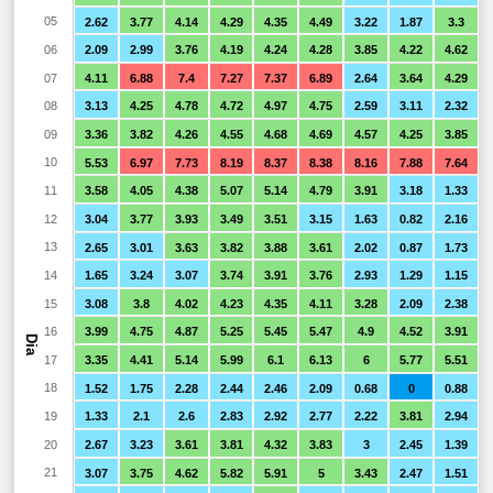
05
2.62
3.77
4.14
4.29
4.35
4.49
3.22
1.87
3.3
06
2.09
2.99
3.76
4.19
4.24
4.28
3.85
4.22
4.62
07
4.11
6.88
7.4
7.27
7.37
6.89
2.64
3.64
4.29
08
3.13
4.25
4.78
4.72
4.97
4.75
2.59
3.11
2.32
09
3.36
3.82
4.26
4.55
4.68
4.69
4.57
4.25
3.85
10
5.53
6.97
7.73
8.19
8.37
8.38
8.16
7.88
7.64
11
3.58
4.05
4.38
5.07
5.14
4.79
3.91
3.18
1.33
12
3.04
3.77
3.93
3.49
3.51
3.15
1.63
0.82
2.16
13
2.65
3.01
3.63
3.82
3.88
3.61
2.02
0.87
1.73
14
1.65
3.24
3.07
3.74
3.91
3.76
2.93
1.29
1.15
15
3.08
3.8
4.02
4.23
4.35
4.11
3.28
2.09
2.38
16
3.99
4.75
4.87
5.25
5.45
5.47
4.9
4.52
3.91
Dia
17
3.35
4.41
5.14
5.99
6.1
6.13
6
5.77
5.51
18
1.52
1.75
2.28
2.44
2.46
2.09
0.68
0
0.88
19
1.33
2.1
2.6
2.83
2.92
2.77
2.22
3.81
2.94
20
2.67
3.23
3.61
3.81
4.32
3.83
3
2.45
1.39
21
3.07
3.75
4.62
5.82
5.91
5
3.43
2.47
1.51