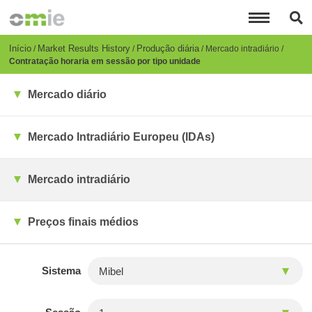
Passar
para
o
conteúdo
Breadcrumb
Início
Market Results History
Produção diária
Mercado intradiário
principal
Contratação horaria em sessão por tipo unidade
Mercado diário
Mercado Intradiário Europeu (IDAs)
Mercado intradiário
Preços finais médios
Sistema