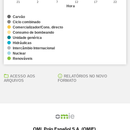
21
2
7
12
17
22
Hora
Carvão
Ciclo combinado
Comercializador/Cons. directo
Consumo de bombeando
Unidade genérica
Hidráulicas
Intercâmbio Internacional
Nuclear
Renováveis
ACESSO AOS
RELATÓRIOS NO NOVO
ARQUIVOS
FORMATO
OMI, Polo Español S.A. (OMIE)