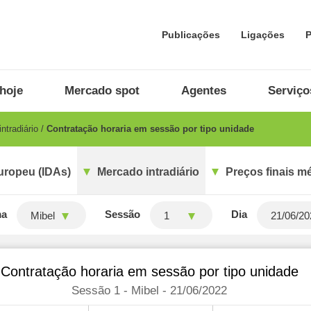
Publicações
Ligações
P
hoje
Mercado spot
Agentes
Serviço
ntradiário
Contratação horaria em sessão por tipo unidade
uropeu (IDAs)
Mercado intradiário
Preços finais m
ma
Sessão
Dia
Mibel
1
Contratação horaria em sessão por tipo unidade
Sessão 1 - Mibel - 21/06/2022