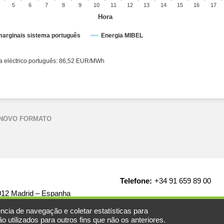
5
6
7
8
9
10
11
12
13
14
15
16
17
Hora
arginais sistema português
Energia MIBEL
ico espanhol: 86,52 EUR/MWh ● Sistema eléctrico português: 86,52 EUR/MWh
 NOVO FORMATO
Telefone:
+34 91 659 89 00
8012 Madrid – Espanha
ncia de navegação e coletar estatísticas para
 utilizados para outros fins que não os anteriores.