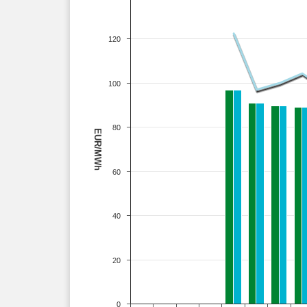
120
100
80
EUR/MWh
60
40
20
0