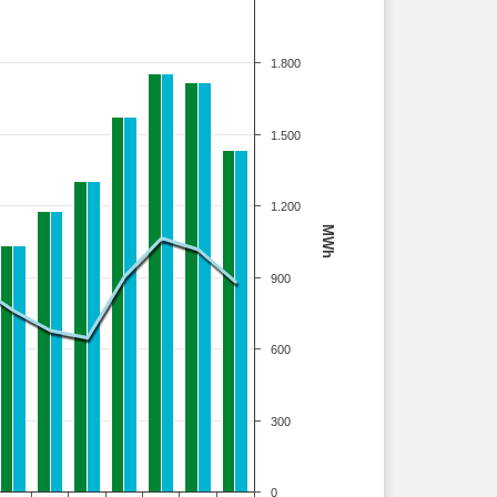
1.800
1.500
1.200
MWh
900
600
300
0