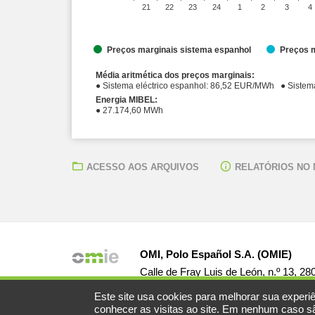
21
22
23
24
1
2
3
4
Preços marginais sistema espanhol
Preços m
Média aritmética dos preços marginais:
● Sistema eléctr
Energia MIBEL:
● 27.174,60 MWh
ACESSO AOS ARQUIVOS
RELATÓRIOS NO
OMI, Polo Español S.A. (OMIE)
Calle de Fray Luis de León, n.º 13, 2
Este site usa cookies para melhorar sua experiê
conhecer as visitas ao site. Em nenhum caso são