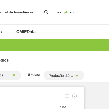
ortal de Assistência
es
pt
en
s
OMIEData
édios
Âmbito
Produção diária
2.100