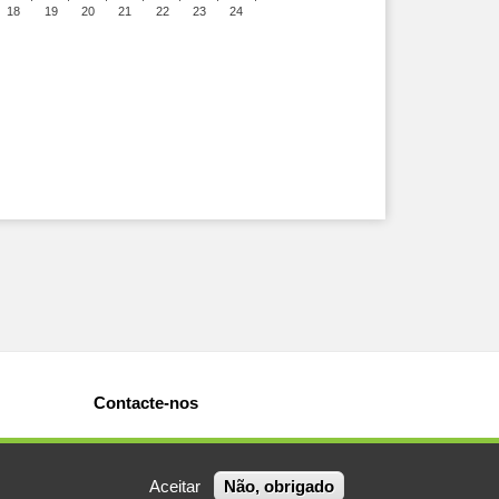
18
19
20
21
22
23
24
Contacte-nos
Aceitar
Não, obrigado