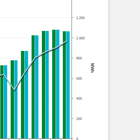
1.200
1.000
800
MWh
600
400
200
0