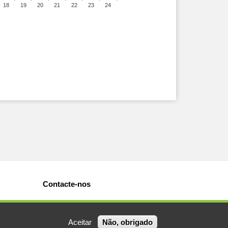
18
19
20
21
22
23
24
Contacte-nos
Aceitar
Não, obrigado