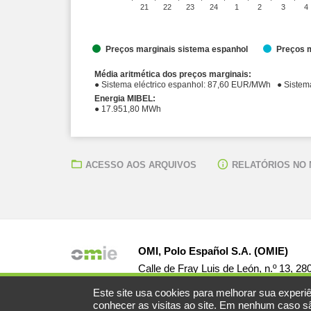
21
22
23
24
1
2
3
4
Preços marginais sistema espanhol
Preços m
Média aritmética dos preços marginais:
● Sistema eléctr
Energia MIBEL:
● 17.951,80 MWh
ACESSO AOS ARQUIVOS
RELATÓRIOS NO
OMI, Polo Español S.A. (OMIE)
Calle de Fray Luis de León, n.º 13, 2
Este site usa cookies para melhorar sua experiê
conhecer as visitas ao site. Em nenhum caso são