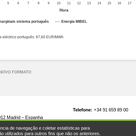
5
6
7
8
9
10
11
12
13
14
15
16
17
Hora
arginais sistema português
Energia MIBEL
ico espanhol: 87,60 EUR/MWh ● Sistema eléctrico português: 87,60 EUR/MWh
 NOVO FORMATO
Telefone:
+34 91 659 89 00
8012 Madrid – Espanha
ncia de navegação e coletar estatísticas para
 utilizados para outros fins que não os anteriores.