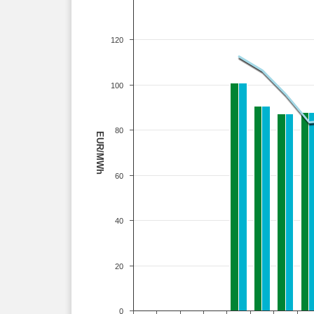
120
100
80
EUR/MWh
60
40
20
0