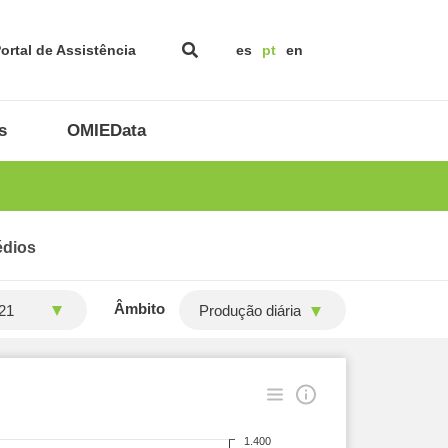
ortal de Assistência
es
pt
en
s
OMIEData
édios
Âmbito
Produção diária
1.400