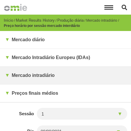
Passar
para
o
conteúdo
Breadcrumb
Início
Market Results History
Produção diária
Mercado intradiário
principal
Preço horário por sessão mercado interdiário
Mercado diário
Mercado Intradiário Europeu (IDAs)
Mercado intradiário
Preços finais médios
Sessão