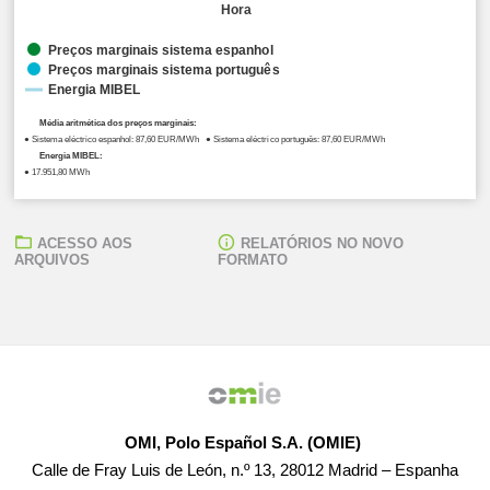
Hora
Preços marginais sistema espanhol
Preços marginais sistema português
Energia MIBEL
Média aritmética dos preços marginais:
● Sistema eléctrico espanhol: 87,60 EUR/MWh ● Sistema eléctrico português: 87,60 EUR/MWh
Energia MIBEL:
● 17.951,80 MWh
ACESSO AOS
RELATÓRIOS NO NOVO
ARQUIVOS
FORMATO
OMI, Polo Español S.A. (OMIE)
Calle de Fray Luis de León, n.º 13, 28012 Madrid – Espanha