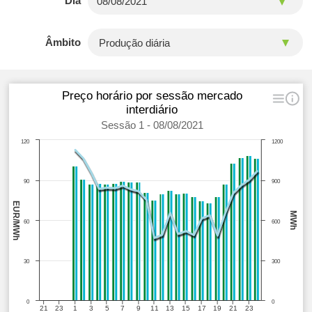
Dia
Âmbito
Preço horário por sessão mercado
interdiário
Sessão 1 - 08/08/2021
120
1200
90
900
EUR/MWh
MWh
60
600
30
300
0
0
21
23
1
3
5
7
9
11
13
15
17
19
21
23