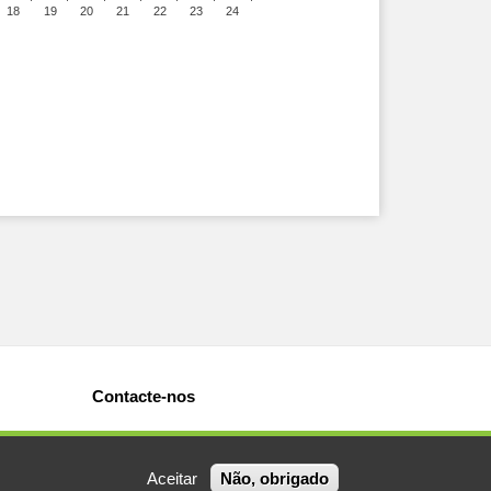
18
19
20
21
22
23
24
Contacte-nos
Aceitar
Não, obrigado