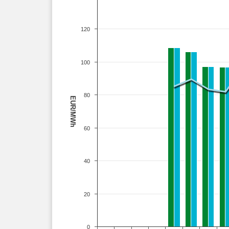
120
100
80
EUR/MWh
60
40
20
0