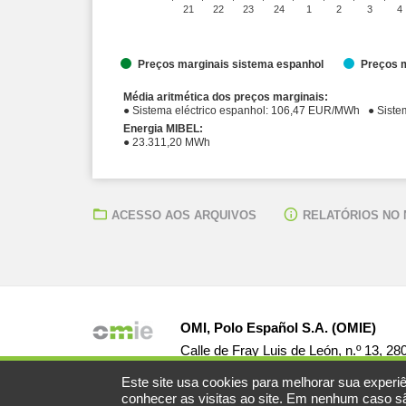
21
22
23
24
1
2
3
4
Preços marginais sistema espanhol
Preços m
Média aritmética dos preços marginais:
● Sistema eléc
Energia MIBEL:
● 23.311,20 MWh
ACESSO AOS ARQUIVOS
RELATÓRIOS NO
OMI, Polo Español S.A. (OMIE)
Calle de Fray Luis de León, n.º 13, 2
Este site usa cookies para melhorar sua experiê
conhecer as visitas ao site. Em nenhum caso são