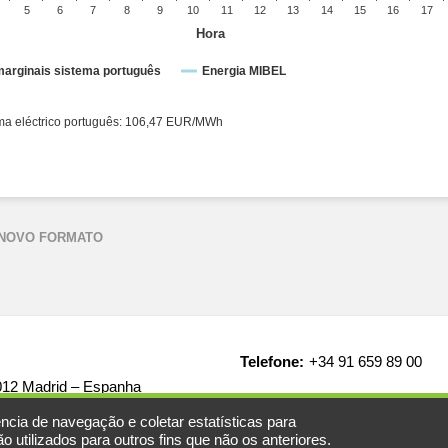
5
6
7
8
9
10
11
12
13
14
15
16
17
Hora
arginais sistema português
Energia MIBEL
trico espanhol: 106,47 EUR/MWh ● Sistema eléctrico português: 106,47 EUR/MWh
 NOVO FORMATO
Telefone:
+34 91 659 89 00
8012 Madrid – Espanha
ncia de navegação e coletar estatísticas para
 utilizados para outros fins que não os anteriores.