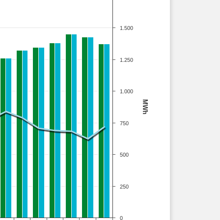
1.500
1.250
1.000
MWh
750
500
250
0