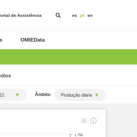
ortal de Assistência
es
pt
en
s
OMIEData
édios
Âmbito
Produção diária
1.750