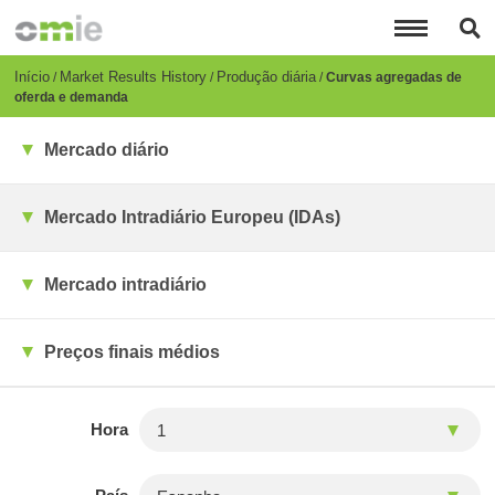
Passar
para
o
conteúdo
Breadcrumb
Início
Market Results History
Produção diária
Curvas agregadas de
principal
oferda e demanda
Mercado diário
Mercado Intradiário Europeu (IDAs)
Mercado intradiário
Preços finais médios
Hora