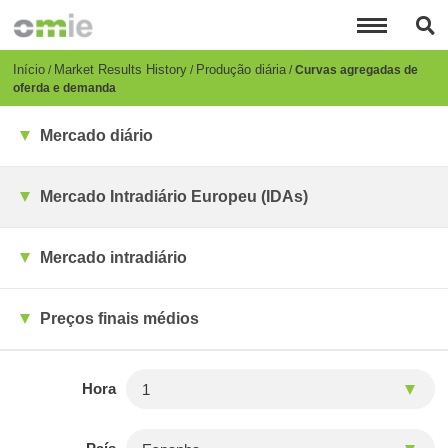
Passar
para
o
conteúdo
Breadcrumb
Início
Market Results History
Produção diária
Curvas agregadas de
principal
oferda e demanda
Mercado diário
Mercado Intradiário Europeu (IDAs)
Mercado intradiário
Preços finais médios
Hora