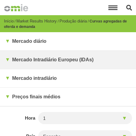
Passar
para
o
conteúdo
Breadcrumb
Início
Market Results History
Produção diária
Curvas agregadas de
principal
oferda e demanda
Mercado diário
Mercado Intradiário Europeu (IDAs)
Mercado intradiário
Preços finais médios
Hora