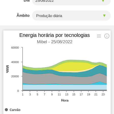
Dia
Âmbito
Energia horária por tecnologias
Mibel - 25/08/2022
60000
40000
MWh
20000
0
1
3
5
7
9
11
13
15
17
19
21
23
Hora
Carvão