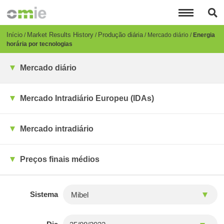
Passar
para
o
conteúdo
Breadcrumb
Início
Market Results History
Produção diária
Mercado diário
Energia
principal
horária por tecnologias
Mercado diário
Mercado Intradiário Europeu (IDAs)
Mercado intradiário
Preços finais médios
Sistema