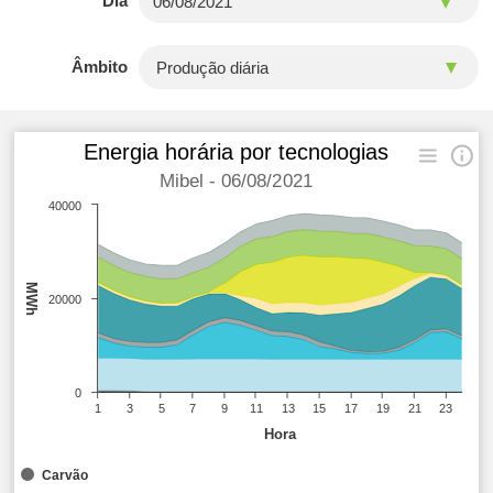
Dia
Âmbito
Energia horária por tecnologias
Mibel - 06/08/2021
40000
MWh
20000
0
1
3
5
7
9
11
13
15
17
19
21
23
Hora
Carvão