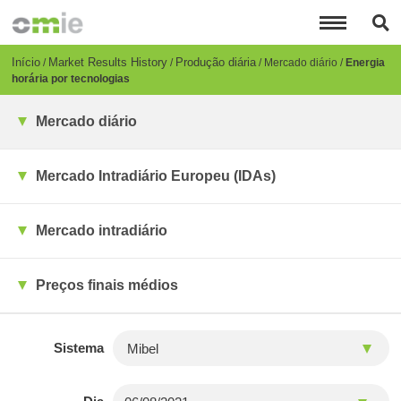
Passar
para
o
conteúdo
Breadcrumb
Início
Market Results History
Produção diária
Mercado diário
Energia
principal
horária por tecnologias
Mercado diário
Mercado Intradiário Europeu (IDAs)
Mercado intradiário
Preços finais médios
Sistema