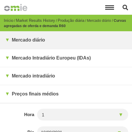
Passar
para
o
conteúdo
Breadcrumb
Início
Market Results History
Produção diária
Mercado diário
Curvas
principal
agregadas de oferda e demanda R60
Mercado diário
Mercado Intradiário Europeu (IDAs)
Mercado intradiário
Preços finais médios
Hora