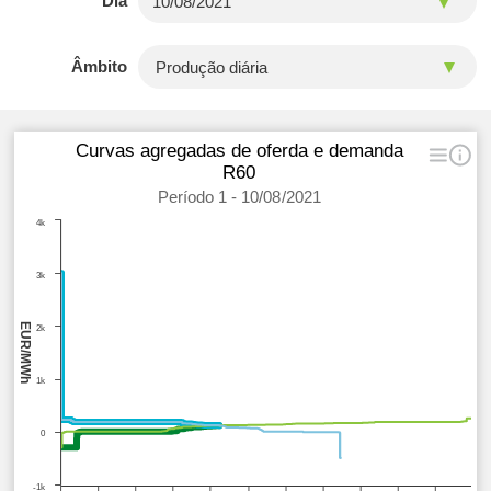
Dia
Âmbito
Curvas agregadas de oferda e demanda
R60
Período 1 - 10/08/2021
4k
3k
EUR/MWh
2k
1k
0
-1k