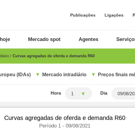
Publicações
Ligações
P
hoje
Mercado spot
Agentes
Serviço
diário
Curvas agregadas de oferda e demanda R60
uropeu (IDAs)
Mercado intradiário
Preços finais m
Hora
Dia
1
Curvas agregadas de oferda e demanda R60
Período 1 - 09/08/2021